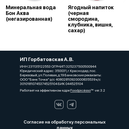
Минеральная вода
Ягодный напиток
Бон Аква
(черная
(негазированная)
смородина,
клубника, вишня,
сахар)
ИП Горбатовская А. В.
ИНН 231135122553 ОГРНИП 325237500500944
Юридический адрес: 350031, г. Краснодар, пос.
Березовый, ул.Полевая,д.19 Банковские реквизиты:
ООО "Банк Точка" р/с 40802810920000835539 к/с
30101810745374525104 БИК 044525104
Работает на эффективном ядре
Foodpicásso
ver. 3.2
Согласие на обработку персональных
данных