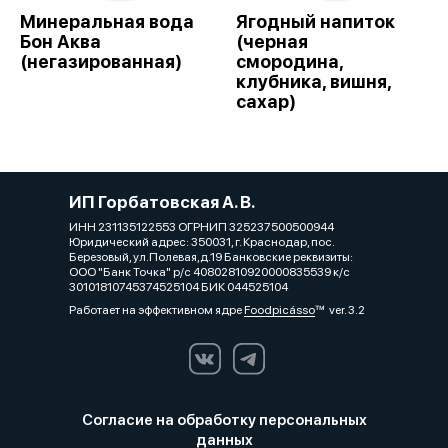
Минеральная вода
Ягодный напиток
Бон Аква
(черная
(негазированная)
смородина,
клубника, вишня,
сахар)
ИП Горбатовская А. В.
ИНН 231135122553 ОГРНИП 325237500500944
Юридический адрес: 350031, г. Краснодар, пос.
Березовый, ул.Полевая,д.19 Банковские реквизиты:
ООО "Банк Точка" р/с 40802810920000835539 к/с
30101810745374525104 БИК 044525104
Работает на эффективном ядре
Foodpicásso
ver. 3.2
Согласие на обработку персональных
данных