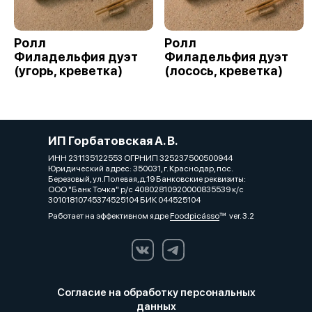
Ролл
Ролл
Филадельфия дуэт
Филадельфия дуэт
(угорь, креветка)
(лосось, креветка)
ИП Горбатовская А. В.
ИНН 231135122553 ОГРНИП 325237500500944
Юридический адрес: 350031, г. Краснодар, пос.
Березовый, ул.Полевая,д.19 Банковские реквизиты:
ООО "Банк Точка" р/с 40802810920000835539 к/с
30101810745374525104 БИК 044525104
Работает на эффективном ядре
Foodpicásso
ver. 3.2
Согласие на обработку персональных
данных