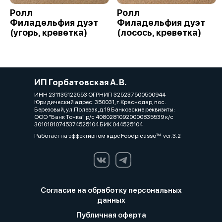
Ролл
Ролл
Филадельфия дуэт
Филадельфия дуэт
(угорь, креветка)
(лосось, креветка)
ИП Горбатовская А. В.
ИНН 231135122553 ОГРНИП 325237500500944
Юридический адрес: 350031, г. Краснодар, пос.
Березовый, ул.Полевая,д.19 Банковские реквизиты:
ООО "Банк Точка" р/с 40802810920000835539 к/с
30101810745374525104 БИК 044525104
Работает на эффективном ядре
Foodpicásso
ver. 3.2
Согласие на обработку персональных
данных
Публичная оферта