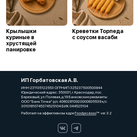
Крылышки
Креветки Торпеда
куриные в
с соусом васаби
хрустящей
панировке
ИП Горбатовская А. В.
ИНН 231135122553 ОГРНИП 325237500500944
Юридический адрес: 350031, г. Краснодар, пос.
Березовый, ул.Полевая,д.19 Банковские реквизиты:
ООО "Банк Точка" р/с 40802810920000835539 к/с
30101810745374525104 БИК 044525104
Работает на эффективном ядре
Foodpicásso
ver. 3.2