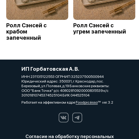
Ролл Сэнсей с
Ролл Сэнсей с
крабом
угрем запеченный
запеченный
ИП Горбатовская А. В.
ИНН 231135122553 ОГРНИП 325237500500944
Юридический адрес: 350031, г. Краснодар, пос.
Березовый, ул.Полевая,д.19 Банковские реквизиты:
ООО "Банк Точка" р/с 40802810920000835539 к/с
30101810745374525104 БИК 044525104
Работает на эффективном ядре
Foodpicásso
ver. 3.2
Согласие на обработку персональных