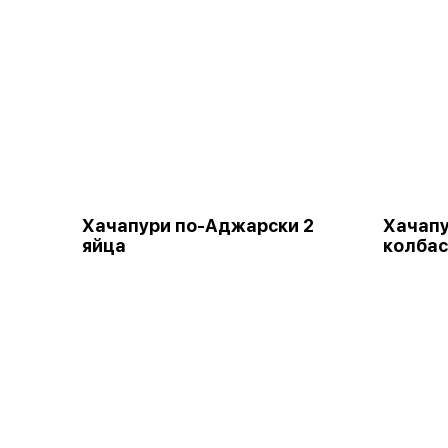
Хачапури по-Аджарски 2
Хачапу
яйца
колба