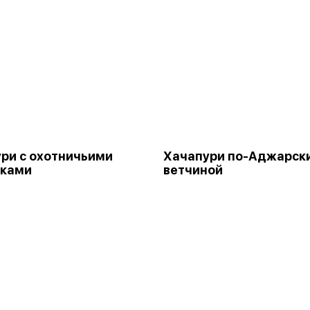
ри с охотничьими
Хачапури по-Аджарски
сками
ветчиной