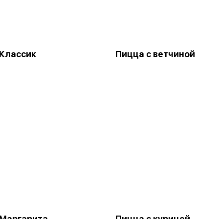
Классик
Пицца с ветчиной
 Маргарита
Пицца с курицей