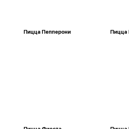
Пицца Пепперони
Пицца 
Пицца Фиеста
Пицца