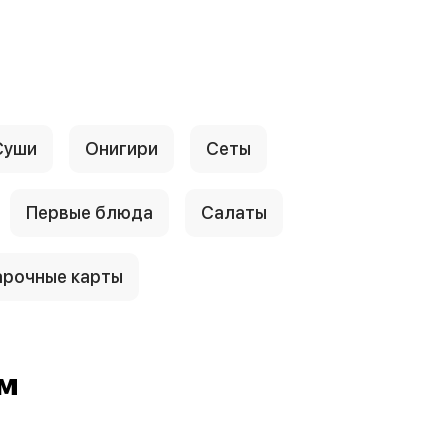
Суши
Онигири
Сеты
Первые блюда
Салаты
рочные карты
ем