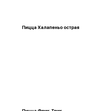
Пицца Халапеньо острая
Пицца Фрик-Трик